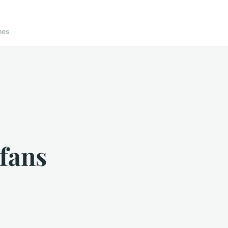
nes
 fans