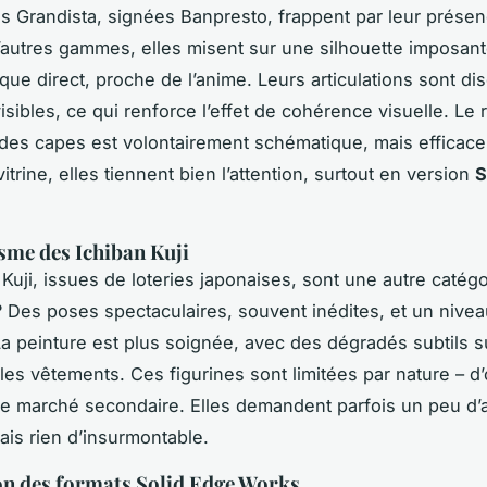
es Grandista, signées Banpresto, frappent par leur prése
’autres gammes, elles misent sur une silhouette imposant
que direct, proche de l’anime. Leurs articulations sont dis
isibles, ce qui renforce l’effet de cohérence visuelle. Le
des capes est volontairement schématique, mais efficace
trine, elles tiennent bien l’attention, surtout en version
S
me des Ichiban Kuji
Kuji, issues de loteries japonaises, sont une autre catégor
? Des poses spectaculaires, souvent inédites, et un niveau
La peinture est plus soignée, avec des dégradés subtils s
les vêtements. Ces figurines sont limitées par nature – d’
le marché secondaire. Elles demandent parfois un peu d’a
is rien d’insurmontable.
on des formats Solid Edge Works