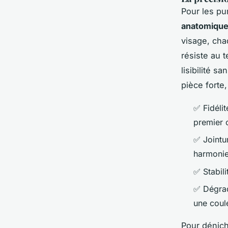
Pour les pu
anatomiqu
visage, cha
résiste au 
lisibilité s
pièce forte,
✅ Fidélit
premier 
✅ Jointur
harmonie
✅ Stabil
✅ Dégrad
une coul
Pour dénich