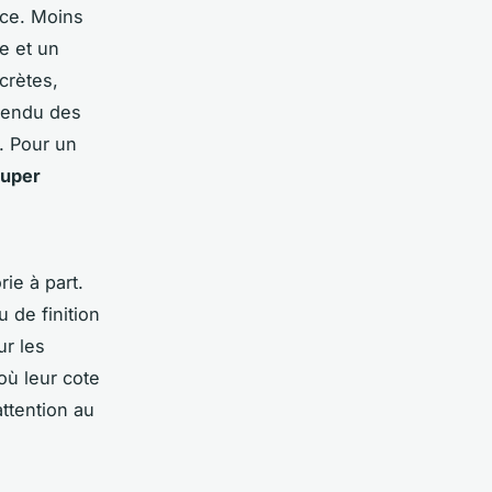
nce. Moins
e et un
crètes,
 rendu des
. Pour un
uper
ie à part.
 de finition
ur les
où leur cote
ttention au