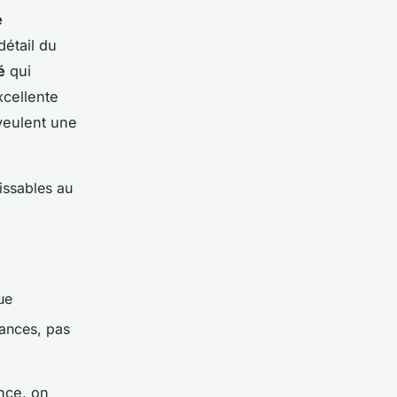
é
étail du
é
qui
xcellente
 veulent une
aissables au
ue
ances, pas
nce, on