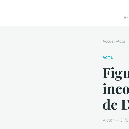
Ac
Accueil
›
Actu
ACTU
Figu
inco
de 
Victor — 31/0