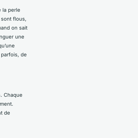
 la perle
 sont flous,
uand on sait
inguer une
 qu’une
 parfois, de
as. Chaque
ement.
nt de