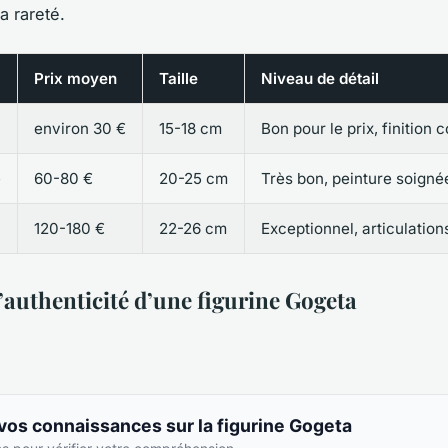
 rareté.
Prix moyen
Taille
Niveau de détail
environ 30 €
15-18 cm
Bon pour le prix, finition 
e
60-80 €
20-25 cm
Très bon, peinture soigné
120-180 €
22-26 cm
Exceptionnel, articulation
l’authenticité d’une figurine Gogeta