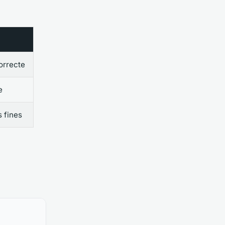
correcte
e
s fines