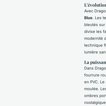
L’évolutio
Avec Dragon
Blue
. Les t
bleutés sur
divise les f
modernité d
technique f
lumière san
La puissan
Dans Dragon
fourrure ro
en PVC. Le d
moulée. Les
ombres port
nostalgiques