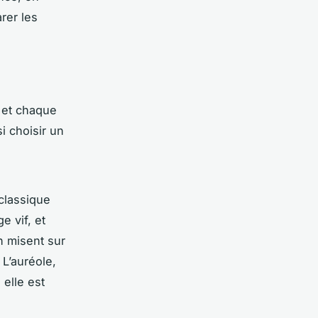
rer les
, et chaque
i choisir un
classique
e vif, et
n misent sur
L’auréole,
 elle est