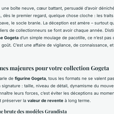
 une boîte neuve, cœur battant, persuadé d’avoir déniché
s, dès le premier regard, quelque chose cloche : les traits
 bave, le socle branle. La déception est amère – surtout q
liers de collectionneurs se font avoir chaque année. Dist
ne Gogeta
d’un simple moulage de pacotille, ce n’est pas
 goût. C’est une affaire de vigilance, de connaissance, et
es majeures pour votre collection Gogeta
arle de
figurine Gogeta
, tous les formats ne se valent p
signature : taille, niveau de détail, dynamisme du mouv
nnaître leurs forces, c’est éviter les déceptions au mome
et préserver la
valeur de revente
à long terme.
ue brute des modèles Grandista