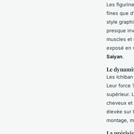
Les figurin
fines que d
style graphi
presque inv
muscles et 
exposé en vi
Saiyan
.
Le dynamis
Les Ichiban 
Leur force 
supérieur. 
cheveux et 
élevée sur 
montage, ma
La précisi