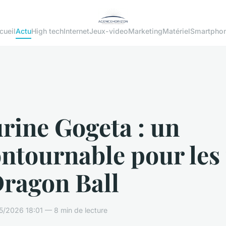
cueil
Actu
High tech
Internet
Jeux-video
Marketing
Matériel
Smartpho
rine Gogeta : un
ntournable pour les
Dragon Ball
5/2026 18:01 — 8 min de lecture