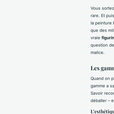
Vous sortez
rare. Et pui
la peinture
que des mil
vraie
figuri
question de
malice.
Les gamm
Quand on p
gamme a sa 
Savoir reco
déballer – 
L’esthétiq