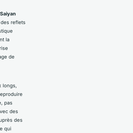
 Saiyan
 des reflets
stique
nt la
rise
sage de
 longs,
reproduire
e, pas
avec des
auprès des
e qui