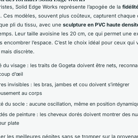
ristes, Solid Edge Works représente l’apogée de la
fidélit
e
. Ces modèles, souvent plus coûteux, capturent chaque d
que pli du tissu, avec une
sculpture en PVC haute densit
temps. Leur taille avoisine les 20 cm, ce qui permet une e
ans encombrer l’espace. C’est le choix idéal pour ceux qui
 mais discrète.
é du visage : les traits de Gogeta doivent être nets, reconn
coup d’œil
es invisibles : les bras, jambes et cou doivent s’intégrer
usement au corps
ité du socle : aucune oscillation, même en position dynamiq
és de peinture : les cheveux dorés doivent montrer des nu
eur plate
er les meilleures pépites sans se tromper sur la provena