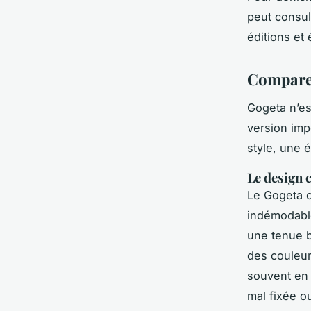
peut consu
éditions et
Comparer
Gogeta n’es
version imp
style, une 
Le design 
Le Gogeta o
indémodable.
une tenue b
des couleur
souvent en p
mal fixée o