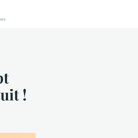
nes
pt
uit !