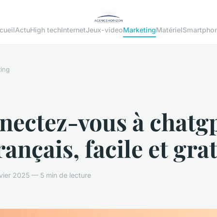
cueil
Actu
High tech
Internet
Jeux-video
Marketing
Matériel
Smartpho
ing
nectez-vous à chatg
rançais, facile et grat
vier 2025 — 5 min de lecture