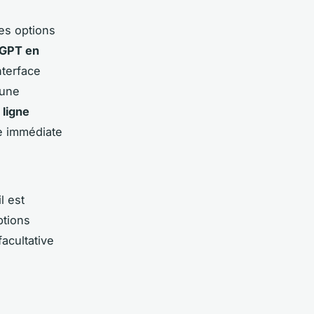
es options
tGPT en
nterface
 une
ligne
ce immédiate
il est
ptions
acultative