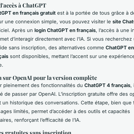
d'accès à ChatGPT
GPT en français gratuit
est à la portée de tous grâce à d
ur une connexion simple, vous pouvez visiter le
site Cha
iciel. Après un
login ChatGPT en français
, l’accès à une i
ermet d’interagir directement avec l’IA. Si vous recherchez
pide sans inscription, des alternatives comme
ChatGPT en 
çais
sont disponibles, mettant l’accent sur une expérien
e.
n sur OpenAI pour la version complète
er pleinement des fonctionnalités du
ChatGPT 4 français
, 
de passer par OpenAI. L’inscription gratuite offre des o
 un historique des conversations. Cette étape, bien que f
ages limités, permet d’accéder à des outils et capacités
res, renforçant l’efficacité de l’IA.
es gratuites sans inscription