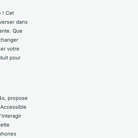
 ! Cet
nverser dans
eante. Que
échanger
er votre
tuit pour
4o, propose
. Accessible
'interagir
Cette
ophones