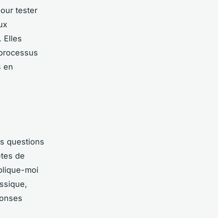
pour tester
ux
 Elles
 processus
s en
es questions
êtes de
plique-moi
ssique,
ponses