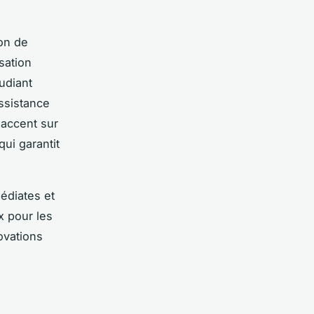
on de
sation
tudiant
ssistance
'accent sur
ui garantit
édiates et
x pour les
ovations