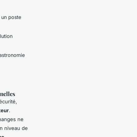
r un poste
lution
gastronomie
nelles
curité,
teur
.
changes ne
un niveau de