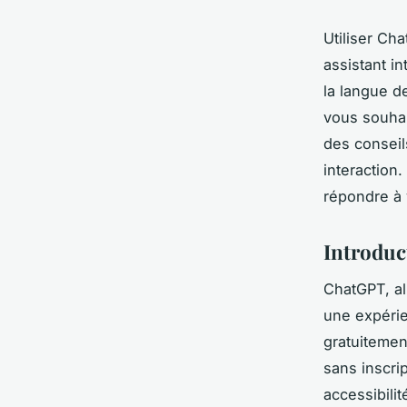
Utiliser Ch
assistant i
la langue d
vous souhai
des conseil
interaction.
répondre à 
Introduc
ChatGPT, a
une expérie
gratuitemen
sans inscrip
accessibili