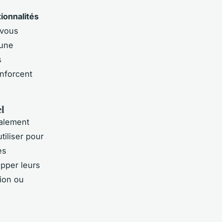
tionnalités
 vous
 une
s
nforcent
el
alement
tiliser pour
es
pper leurs
ion ou