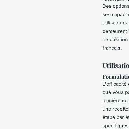
Des options
ses capacit
utilisateur
demeurent i
de création
français.
Utilisat
Formulatio
L'efficacité
que vous po
manière con
une recett
étape par é
spécifiques