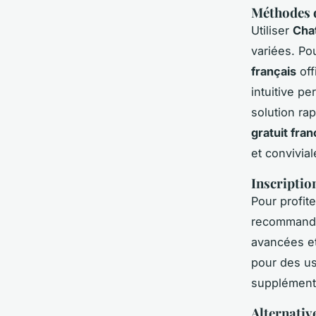
Méthodes 
Utiliser
Chat
variées. Po
français
off
intuitive p
solution ra
gratuit fran
et convivial
Inscriptio
Pour profit
recommandé 
avancées et
pour des us
supplémentai
Alternativ