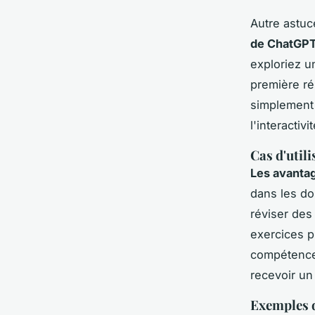
Autre astuc
de ChatGPT
exploriez u
première ré
simplement 
l'interactivi
Cas d'util
Les avantag
dans les do
réviser des
exercices p
compétence
recevoir un
Exemples d