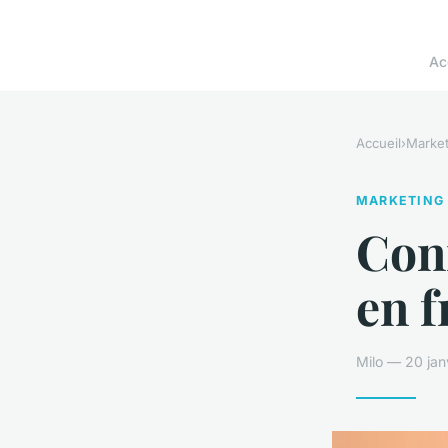
Ac
Accueil
›
Market
MARKETING
Con
en f
Milo — 20 jan